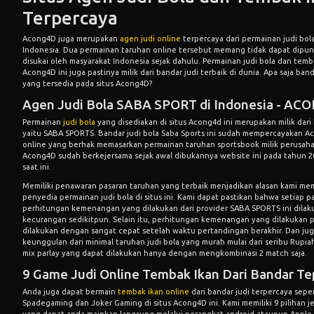
Terpercaya
Acong4D juga merupakan
agen judi online
terpercaya dari permainan judi bol
Indonesia. Dua permainan taruhan online tersebut memang tidak dapat dipun
disukai oleh masyarakat Indonesia sejak dahulu. Permainan judi bola dan temba
Acong4D ini juga pastinya milik dari bandar judi terbaik di dunia. Apa saja ban
yang tersedia pada situs Acong4D?
Agen Judi Bola SABA SPORT di Indonesia - A
Permainan
judi bola
yang disediakan di situs Acong4d ini merupakan milik dari 
yaitu SABA SPORTS. Bandar judi bola Saba Sports ini sudah mempercayakan Ac
online yang berhak memasarkan permainan taruhan sportsbook milik perusaha
Acong4D sudah berkejersama sejak awal dibukannya website ini pada tahun 2
saat ini.
Memiliki penawaran pasaran taruhan yang terbaik menjadikan alasan kami mem
penyedia permainan judi bola di situs ini. Kami dapat pastikan bahwa setiap p
perhitungan kemenangan yang dilakukan dari provider SABA SPORTS ini dilaku
kecurangan sedikitpun. Selain itu, perhitungan kemenangan yang dilakukan 
dilakukan dengan sangat cepat setelah waktu pertandingan berakhir. Dan jug
keunggulan dari minimal taruhan judi bola yang murah mulai dari seribu Rupia
mix parlay yang dapat dilakukan hanya dengan mengkombinasi 2 match saja.
9 Game Judi Online Tembak Ikan Dari Bandar T
Anda juga dapat bermain
tembak ikan online
dari bandar judi terpercaya seper
Spadegaming dan Joker Gaming di situs Acong4D ini. Kami memiliki 9 pilihan j
yang dapat anda mainkan langsung melalui perangkat android ataupun Apple