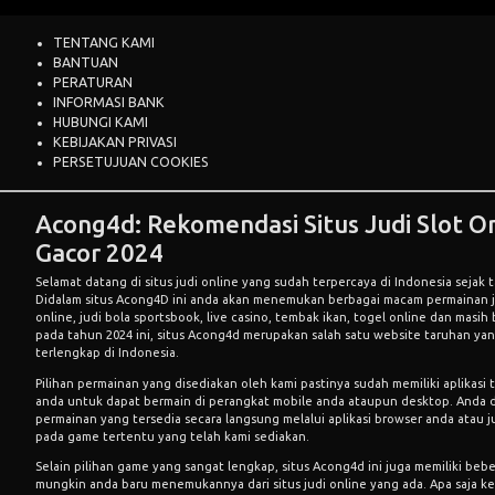
TENTANG KAMI
BANTUAN
PERATURAN
INFORMASI BANK
HUBUNGI KAMI
KEBIJAKAN PRIVASI
PERSETUJUAN COOKIES
Acong4d: Rekomendasi Situs Judi Slot On
Gacor 2024
Selamat datang di situs judi online yang sudah terpercaya di Indonesia sejak 
Didalam situs Acong4D ini anda akan menemukan berbagai macam permainan jud
online, judi bola sportsbook, live casino, tembak ikan, togel online dan masih
pada tahun 2024 ini, situs Acong4d merupakan salah satu website taruhan y
terlengkap di Indonesia.
Pilihan permainan yang disediakan oleh kami pastinya sudah memiliki aplikas
anda untuk dapat bermain di perangkat mobile anda ataupun desktop. Anda 
permainan yang tersedia secara langsung melalui aplikasi browser anda atau
pada game tertentu yang telah kami sediakan.
Selain pilihan game yang sangat lengkap, situs Acong4d ini juga memiliki be
mungkin anda baru menemukannya dari situs judi online yang ada. Apa saja ke