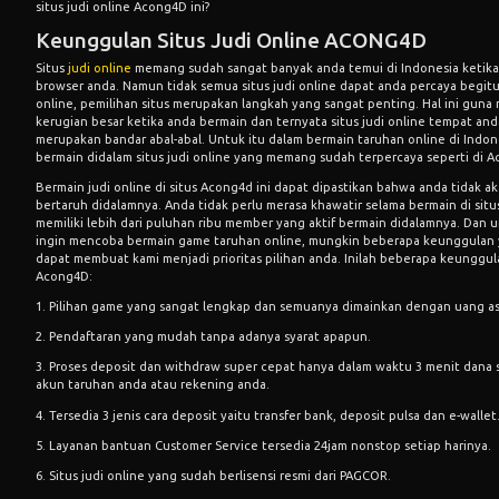
situs judi online Acong4D ini?
Keunggulan Situs Judi Online ACONG4D
Situs
judi online
memang sudah sangat banyak anda temui di Indonesia ketika
browser anda. Namun tidak semua situs judi online dapat anda percaya begitu 
online, pemilihan situs merupakan langkah yang sangat penting. Hal ini gu
kerugian besar ketika anda bermain dan ternyata situs judi online tempat an
merupakan bandar abal-abal. Untuk itu dalam bermain taruhan online di Indo
bermain didalam situs judi online yang memang sudah terpercaya seperti di A
Bermain judi online di situs Acong4d ini dapat dipastikan bahwa anda tidak 
bertaruh didalamnya. Anda tidak perlu merasa khawatir selama bermain di situ
memiliki lebih dari puluhan ribu member yang aktif bermain didalamnya. Dan 
ingin mencoba bermain game taruhan online, mungkin beberapa keunggulan ya
dapat membuat kami menjadi prioritas pilihan anda. Inilah beberapa keunggulan
Acong4D:
1. Pilihan game yang sangat lengkap dan semuanya dimainkan dengan uang asl
2. Pendaftaran yang mudah tanpa adanya syarat apapun.
3. Proses deposit dan withdraw super cepat hanya dalam waktu 3 menit dana 
akun taruhan anda atau rekening anda.
4. Tersedia 3 jenis cara deposit yaitu transfer bank, deposit pulsa dan e-wallet
5. Layanan bantuan Customer Service tersedia 24jam nonstop setiap harinya.
6. Situs judi online yang sudah berlisensi resmi dari PAGCOR.