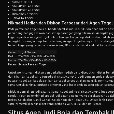
SYDNEY TOGEL
SINGAPORE 49 TOGEL
SINGAPORE 45 TOGEL
HONGKONG TOGEL
JAKARTA TOGEL
Nikmati Hadiah dan Diskon Terbesar dari Agen Toge
Pada permainan togel baik di bandar darat maupun di situs bandar online past
pemenang dan juga diskon dari setiap pasangan yang dilakukan. Acong4D juga
togel seperti situs agen togel online lainnya. Hanya saja diskon dan hadiah ya
Acong4d ini mungkin saja berbeda dengan agen togel lainnya. Untuk lebih je
hadiah togel yang tersedia di situs Acong4D ini anda dapat melihat table diba
Game
Togel Online
Diskon
2D=29% - 3D=59% - 4D=69%
Hadiah
2D=70x - 3D=400x - 4D=3000x
Pasaran
Semua Pasaran Togel
Untuk perhitungan diskon dan perkalian hadiah yang disebutkan diatas berla
dari 8 bandar togel yang tersedia di situs Acong4D. Jadi dengan anda melaku
pasaran togel dari kedelapan bandar togel tersebut akan memiliki perhitung
sama. Untuk minimal taruhan pernomor yang ingin anda pasang adalah sebesar 
Didalam permainan judi pasang nomor togel online di situs Acong4D juga ters
spesial. Taruhan kombinasi spesial judi pasang nomor yang dimaksudkan adala
Bebas, Colok Jitu, Ganjil Genap, Colok Naga dan Tebak Jitu. Untuk jenis tar
satu ini memiliki minimal bet yang berbeda yaitu mulai dari Rp 10.000,-.
Situs Agen Judi Bola dan Tembak 