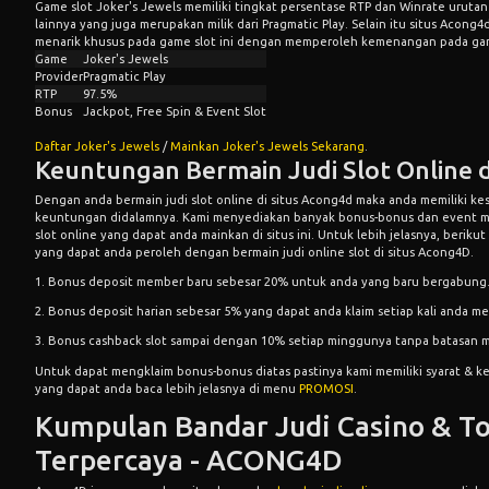
Game slot Joker's Jewels memiliki tingkat persentase RTP dan Winrate urutan 
lainnya yang juga merupakan milik dari Pragmatic Play. Selain itu situs Acon
menarik khusus pada game slot ini dengan memperoleh kemenangan pada ga
Game
Joker's Jewels
Provider
Pragmatic Play
RTP
97.5%
Bonus
Jackpot, Free Spin & Event Slot
Daftar Joker's Jewels
/
Mainkan Joker's Jewels Sekarang
.
Keuntungan Bermain Judi Slot Online 
Dengan anda bermain judi slot online di situs Acong4d maka anda memiliki k
keuntungan didalamnya. Kami menyediakan banyak bonus-bonus dan event m
slot online yang dapat anda mainkan di situs ini. Untuk lebih jelasnya, beriku
yang dapat anda peroleh dengan bermain judi online slot di situs Acong4D.
1. Bonus deposit member baru sebesar 20% untuk anda yang baru bergabung
2. Bonus deposit harian sebesar 5% yang dapat anda klaim setiap kali anda m
3. Bonus cashback slot sampai dengan 10% setiap minggunya tanpa batasan m
Untuk dapat mengklaim bonus-bonus diatas pastinya kami memiliki syarat & 
yang dapat anda baca lebih jelasnya di menu
PROMOSI
.
Kumpulan Bandar Judi Casino & To
Terpercaya - ACONG4D