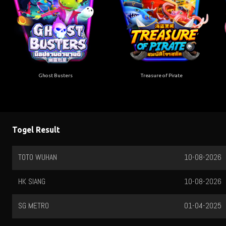
Ghost Busters
Treasure of Pirate
Togel Result
TOTO WUHAN
10-08-2026
HK SIANG
10-08-2026
SG METRO
01-04-2025