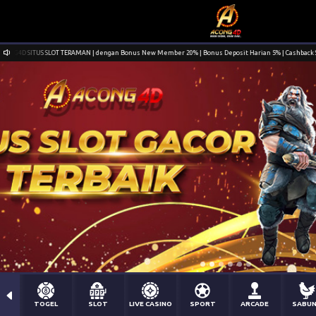
S SLOT TERAMAN | dengan Bonus New Member 20% | Bonus Deposit Harian 5% | Cashback Slot dan Livec
TOGEL
SLOT
LIVE CASINO
SPORT
ARCADE
SABU