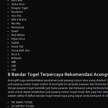
Baccarat
Sicbo Dice
Dragon Tiger
Roulette
Xoc Dia
IDN 4 Stand
Niu Niu
Monopoly
Suwit
Red White
Poker Dice
Oglok
Head Tail
Gong Ball Jitu
Dice 6
Billiards
48D
24D
12D
8 Bandar Togel Terpercaya Rekomendasi Acon
Acong4D juga menyediakan permainan judi pasang nomor atau yang disebut
judi pasang nomor togel online di Acong4d ini tersedia pasaran dari 8 bandar t
Setiap pasaran togel memiliki jam buka pasaran dan keluaran yang berbeda
anda untuk dapat melakukan judi pasang nomor togel mulai dari pagi hari samp
adalah daftar 8 daftar bandar togel terpercaya yang dapat anda bertaruh di si
HK SIANG TOGEL
SG METRO TOGEL